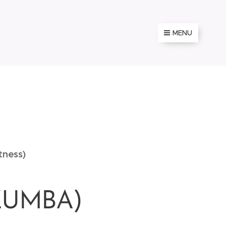
MENU
tness)
 ZUMBA)