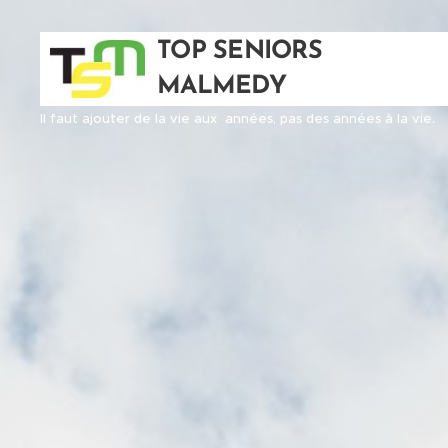
TOP SENIORS
MALMEDY
Il faut ajouter de la vie aux années, pas des années à la vie.